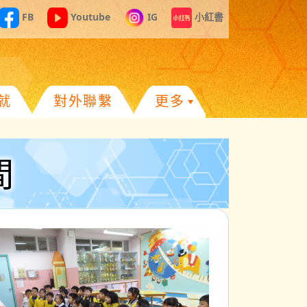
FB
Youtube
IG
小紅書
就
對外聯繫
更多
間