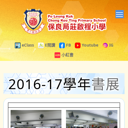
T
eClass
E閱讀
FB
Youtube
IG
小紅書
2016-17學年書展