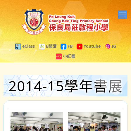
T
eClass
E閱讀
FB
Youtube
IG
小紅書
2014-15學年書展