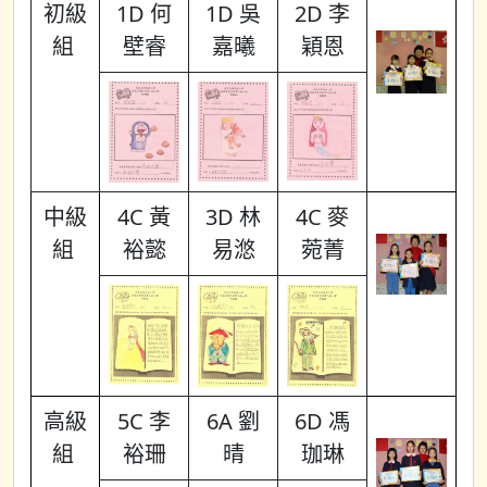
初級
1D 何
1D 吳
2D 李
組
壁睿
嘉曦
穎恩
中級
4C 黃
3D 林
4C 麥
組
裕懿
易滺
菀菁
高級
5C 李
6A 劉
6D 馮
組
裕珊
晴
珈琳