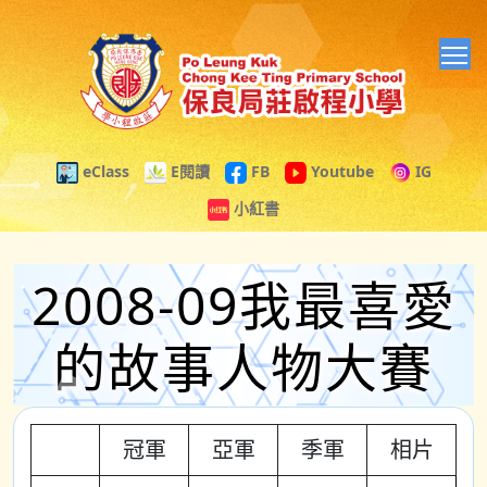
T
eClass
E閱讀
FB
Youtube
IG
小紅書
2008-09我最喜愛
的故事人物大賽
冠軍
亞軍
季軍
相片