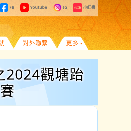
FB
Youtube
IG
小紅書
就
對外聯繫
更多
2024觀塘跆
比賽