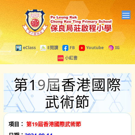
T
eClass
E閱讀
FB
Youtube
IG
小紅書
第19屆香港國際
武術節
項目：
第19屆香港國際武術節