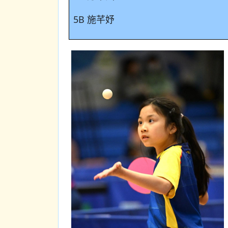
5B 施芊妤