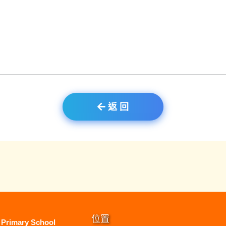
返 回
位置