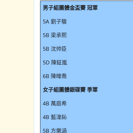
男子組團體金盃賽 冠軍
5A 劉子駿
5B 梁承熙
5B 沈帅臣
5D 陳鉦嵐
6B 陳暐喬
女子組團體銀碟賽 季軍
4B 萬庭希
4B 藍湋鈊
5B 方樂涵