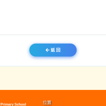
返 回
位置