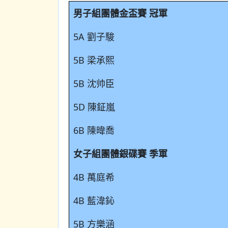
男子組團體金盃賽 冠軍
5A 劉子駿
5B 梁承熙
5B 沈帅臣
5D 陳鉦嵐
6B 陳暐喬
女子組團體銀碟賽 季軍
4B 萬庭希
4B 藍湋鈊
5B 方樂涵