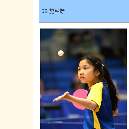
5B 施芊妤