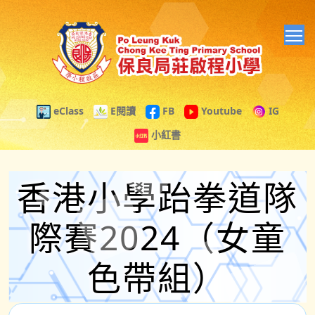
T
eClass
E閱讀
FB
Youtube
IG
小紅書
香港小學跆拳道隊
際賽2024（女童
色帶組）