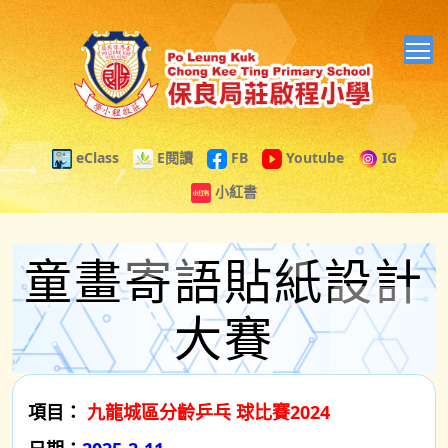
T
eClass
E閱讀
FB
Youtube
IG
小紅書
童畫寄語貼紙設計
大賽
項目：
九龍城區分齡乒乓 球比賽2024