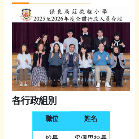
各行政組別
職位
姓名
校長
梁佩思校長