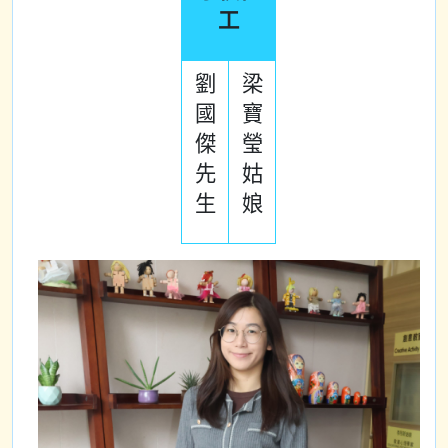
工
劉
梁
國
寶
傑
瑩
先
姑
生
娘