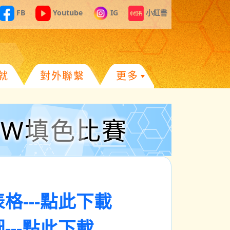
FB
Youtube
IG
小紅書
就
對外聯繫
更多
HOW填色比賽
格---點此下載
---點此下載