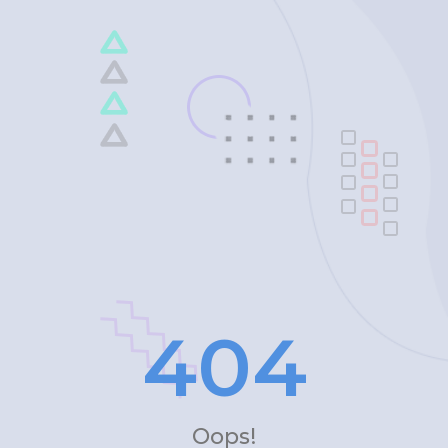
4
0
4
Oops!