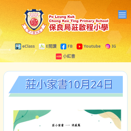
T
eClass
E閱讀
FB
Youtube
IG
小紅書
莊小家書10月24日