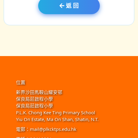
返 回
位置
新界沙田馬鞍山耀安邨
保良局莊啟程小學
保良局莊啟程小學
P.L.K. Chong Kee Ting Primary School
Yiu On Estate, Ma On Shan, Shatin, N.T.
電郵：
mail@plkcktps.edu.hk