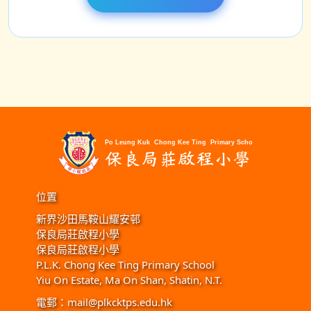
位置
新界沙田馬鞍山耀安邨
保良局莊啟程小學
保良局莊啟程小學
P.L.K. Chong Kee Ting Primary School
Yiu On Estate, Ma On Shan, Shatin, N.T.
電郵：
mail@plkcktps.edu.hk