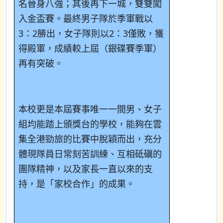
名晉身八強；其後再下一城，雙雙闖
入金盃賽。最終男子隊於季軍戰以
3
：
2
勝出，女子隊則以
2
：
3
僅敗，獲
得殿軍，成績較上屆（銀碟賽季軍）
再有突破。
本校更是本屆賽事唯一一間男、女子
組均能踏上頒獎台的學校，能夠在雲
集全港勁旅的比賽中脫穎而出，充分
體現隊員日常刻苦訓練、互相砥礪的
團隊精神，以及家長一直以來的支
持，是「家校合作」的成果。