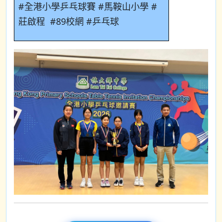
#
全港小學乒乓球賽
#
馬鞍山小學
#
莊啟程
#89
校網
#
乒乓球