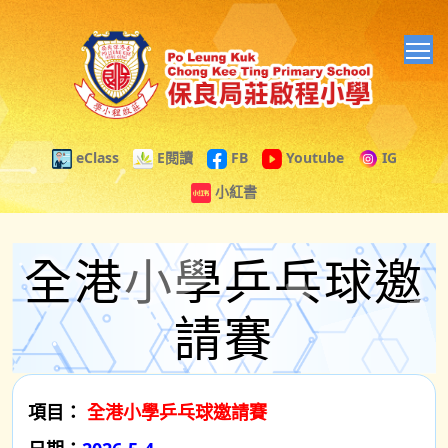
T
eClass
E閱讀
FB
Youtube
IG
小紅書
全港小學乒乓球邀
請賽
項目：
全港小學乒乓球邀請賽