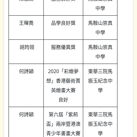
中學
王暉喬
品學良好獎
馬鞍山崇真
中學
胡筠翎
服務優異獎
馬鞍山崇真
中學
何詩穎
2020「彩繪夢
東華三院馬
想」香港藝術菁
振玉紀念中
英繪畫大賽
學
良好
何詩穎
第六屆「紫荊
東華三院馬
盃」兩岸暨港澳
振玉紀念中
青少年書畫大賽
學