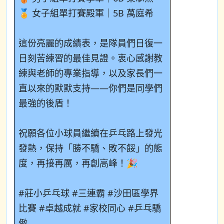
🏅 女子組單打賽殿軍｜5B 萬庭希
這份亮麗的成績表，是隊員們日復一
日刻苦練習的最佳見證。衷心感謝教
練與老師的專業指導，以及家長們一
直以來的默默支持——你們是同學們
最強的後盾！
祝願各位小球員繼續在乒乓路上發光
發熱，保持「勝不驕、敗不餒」的態
度，再接再厲，再創高峰！🎉
#莊小乒乓球 #三連霸 #沙田區學界
比賽 #卓越成就 #家校同心 #乒乓驕
傲