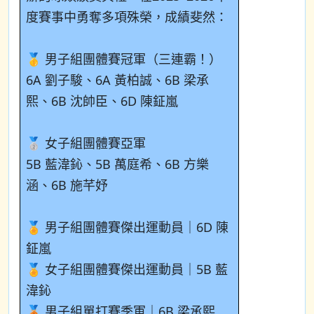
度賽事中勇奪多項殊榮，成績斐然：
🥇 男子組團體賽冠軍（三連霸！）
6A 劉子駿、6A 黃柏誠、6B 梁承
熙、6B 沈帥臣、6D 陳鉦嵐
🥈 女子組團體賽亞軍
5B 藍湋鈊、5B 萬庭希、6B 方樂
涵、6B 施芊妤
🏅 男子組團體賽傑出運動員｜6D 陳
鉦嵐
🏅 女子組團體賽傑出運動員｜5B 藍
湋鈊
🥉 男子組單打賽季軍｜6B 梁承熙