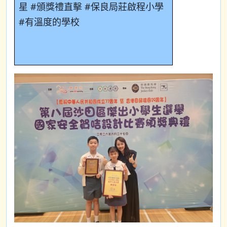
星
#
頒獎禮直擊
#
保良局莊啟程小學
#
有溫度的學校