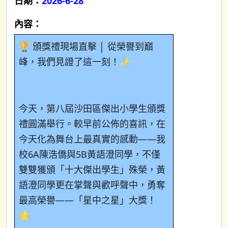
日期：
2026-6-28
內容：
🏆 頒獎禮現場直擊 │ 從榮譽到巔
峰，我們見證了這一刻！✨
今天，第八屆沙田區傑出小學生頒獎
禮圓滿舉行。較早前公佈的喜訊，在
今天化為舞台上最真實的感動——我
校
6A
陳浩僑與
5B
黃語澄同學，不僅
雙雙獲頒「十大傑出學生」殊榮，黃
語澄同學更在掌聲與歡呼聲中，勇奪
最高榮譽——「星中之星」大獎！
🌟