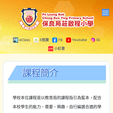
T
eClass
E閱讀
FB
Youtube
IG
小紅書
課程簡介
學校本位課程是以教育局的課程指引為藍本，配合
本校學生的能力、需要、興趣，自行編選合適的學