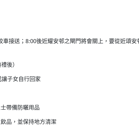
校車接送；8:00後近耀安邨之閘門將會關上，要從近頌
典禮後）
或讓子女自行回家
人士帶備防曬用品
及飲品，並保持地方清潔