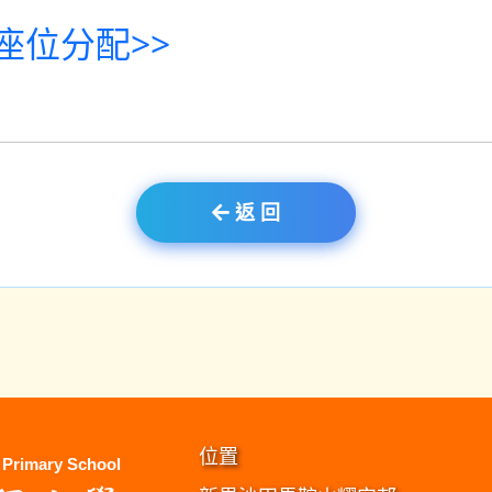
座位分配>>
返 回
位置