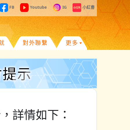
FB
Youtube
IG
小紅書
就
對外聯繫
更多
會提示
舉行，詳情如下：