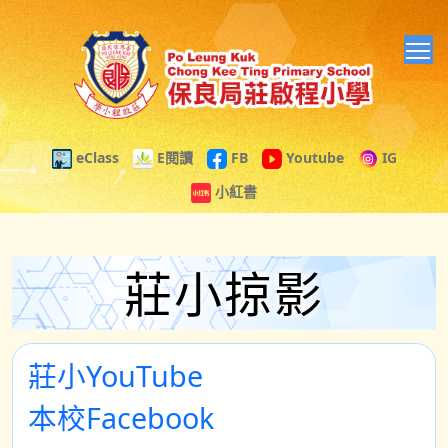
T
eClass
E閱讀
FB
Youtube
IG
小紅書
莊小掠影
莊小YouTube
本校Facebook