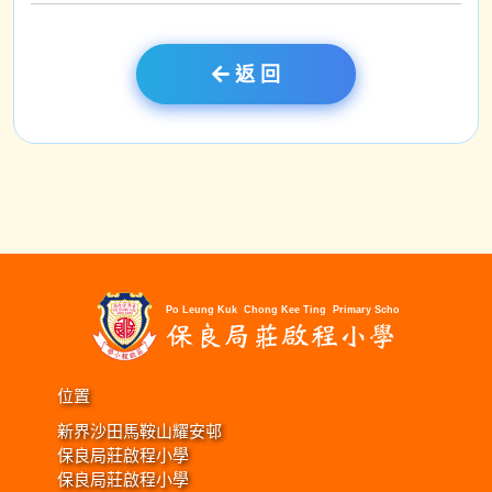
返 回
位置
新界沙田馬鞍山耀安邨
保良局莊啟程小學
保良局莊啟程小學