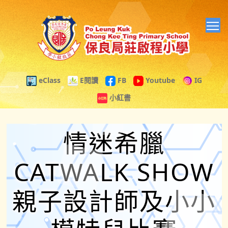
T
eClass
E閱讀
FB
Youtube
IG
小紅書
情迷希臘
CATWALK SHOW
親子設計師及小小