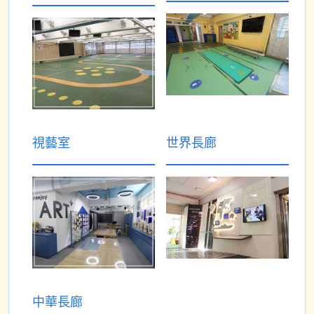
視藝室
世界長廊
中華長廊