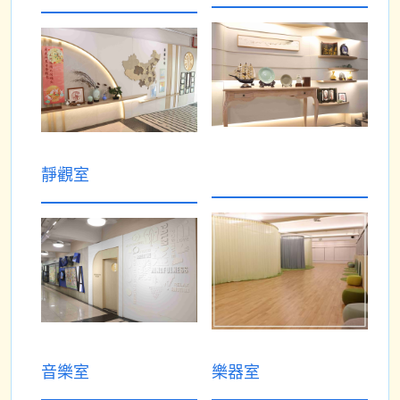
靜觀室
音樂室
樂器室