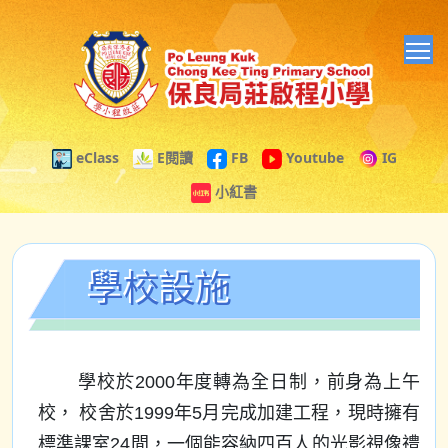
T
eClass
E閱讀
FB
Youtube
IG
小紅書
學校設施
學校於2000年度轉為全日制，前身為上午
校， 校舍於1999年5月完成加建工程，現時擁有
標準課室24間，一個能容納四百人的光影視像禮