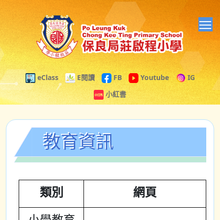
T
eClass
E閱讀
FB
Youtube
IG
小紅書
教育資訊
類別
網頁
小學教育