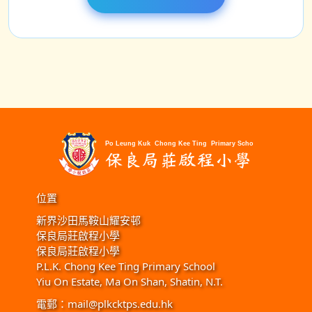
位置
新界沙田馬鞍山耀安邨
保良局莊啟程小學
保良局莊啟程小學
P.L.K. Chong Kee Ting Primary School
Yiu On Estate, Ma On Shan, Shatin, N.T.
電郵：
mail@plkcktps.edu.hk