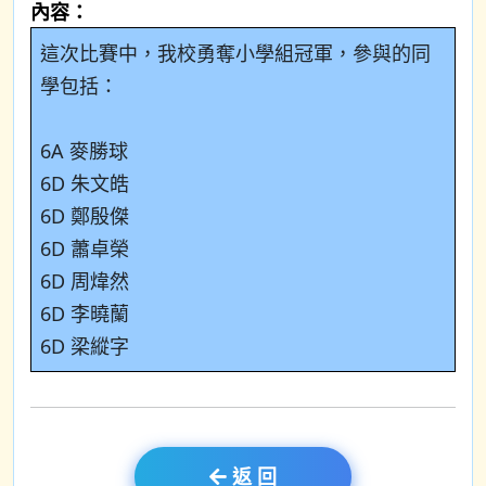
內容：
這次比賽中，我校勇奪小學組冠軍，參與的同
學包括：
6A 麥勝球
6D 朱文皓
6D 鄭殷傑
6D 蕭卓榮
6D 周煒然
6D 李曉蘭
6D 梁縱字
返 回