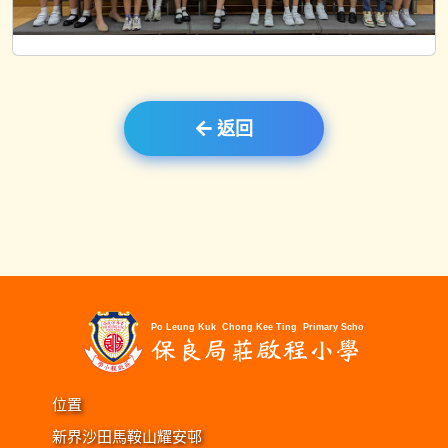
返回
位置
新界沙田馬鞍山耀安邨