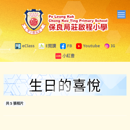
T
eClass
E閱讀
FB
Youtube
IG
小紅書
生日的喜悅
共 5 張相片