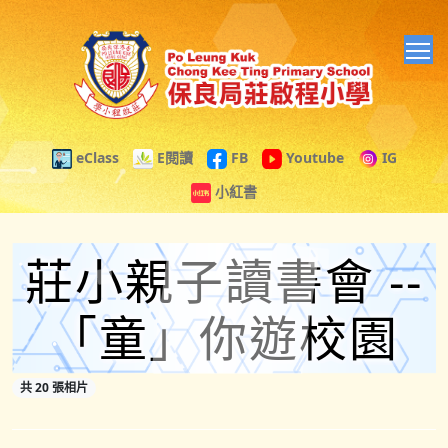
T
eClass
E閱讀
FB
Youtube
IG
小紅書
莊小親子讀書會 --
「童」你遊校園
共 20 張相片