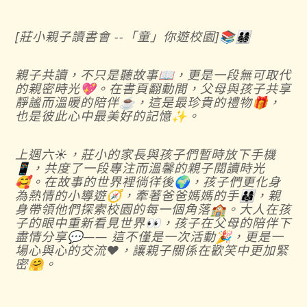
[莊小親子讀書會 --「童」你遊校園]📚👨‍👩‍👧‍👦
親子共讀，不只是聽故事📖，更是一段無可取代
的親密時光💖。在書頁翻動間，父母與孩子共享
靜謐而溫暖的陪伴☕️，這是最珍貴的禮物🎁，
也是彼此心中最美好的記憶✨。
上週六☀️，莊小的家長與孩子們暫時放下手機
📱，共度了一段專注而溫馨的親子閱讀時光
🥰。在故事的世界裡徜徉後🌍，孩子們更化身
為熱情的小導遊🧭，牽著爸爸媽媽的手👨‍👩‍👧，親
身帶領他們探索校園的每一個角落🏫。大人在孩
子的眼中重新看見世界👀，孩子在父母的陪伴下
盡情分享💬—— 這不僅是一次活動🎉，更是一
場心與心的交流❤️，讓親子關係在歡笑中更加緊
密🤗。