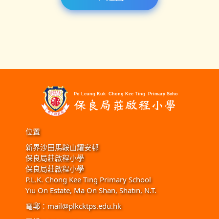
位置
新界沙田馬鞍山耀安邨
保良局莊啟程小學
保良局莊啟程小學
P.L.K. Chong Kee Ting Primary School
Yiu On Estate, Ma On Shan, Shatin, N.T.
電郵：
mail@plkcktps.edu.hk