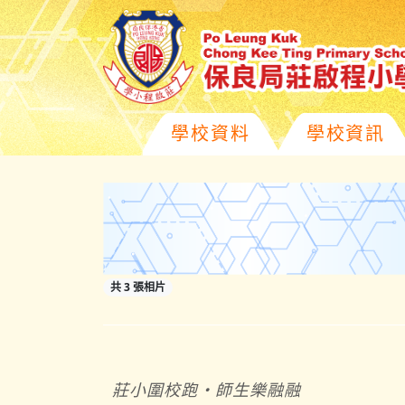
學校資料
學校資訊
共 3 張相片
莊小圍校跑
・師生樂融融