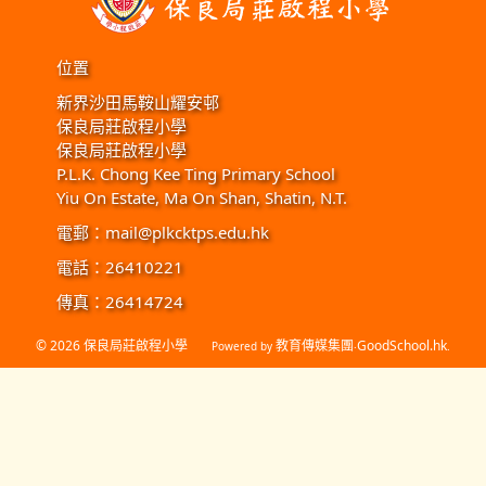
位置
新界沙田馬鞍山耀安邨
保良局莊啟程小學
保良局莊啟程小學
P.L.K. Chong Kee Ting Primary School
Yiu On Estate, Ma On Shan, Shatin, N.T.
電郵：
mail@plkcktps.edu.hk
電話：26410221
傳真：26414724
© 2026
保良局莊啟程小學
教育傳媒集團
GoodSchool.hk
Powered by
‧
.