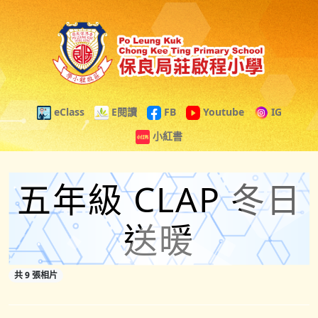
eClass
E閱讀
FB
Youtube
IG
小紅書
五年級 CLAP 冬日
送暖
共 9 張相片