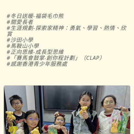
#冬日送暖-福袋毛巾熊
#關愛長者
#生涯規劃-探索家精神：勇氣、學習、熱情、欣
賞
#沙田小學
#馬鞍山小學
#正向思維-成長型思維
#「賽馬會鼓掌‧創你程計劃」（CLAP）
#感謝香港青少年服務處