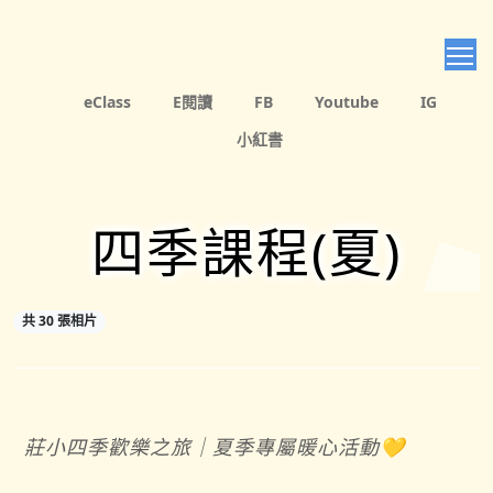
T
eClass
E閱讀
FB
Youtube
IG
小紅書
四季課程(夏)
共 30 張相片
莊小四季歡樂之旅｜夏季專屬暖心活動💛