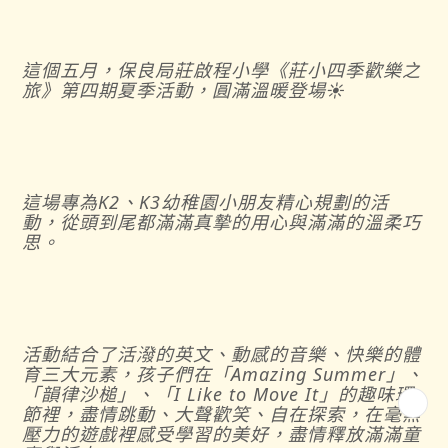
這個五月，保良局莊啟程小學《莊小四季歡樂之
旅》第四期夏季活動，圓滿溫暖登場☀️
這場專為
K2
、
K3
幼稚園小朋友精心規劃的活
動，從頭到尾都滿滿真摯的用心與滿滿的溫柔巧
思。
活動結合了活潑的英文、動感的音樂、快樂的體
育三大元素，孩子們在「
Amazing Summer
」、
「韻律沙槌」、「
I Like to Move It
」的趣味環
節裡，盡情跳動、大聲歡笑、自在探索，在毫無
壓力的遊戲裡感受學習的美好，盡情釋放滿滿童