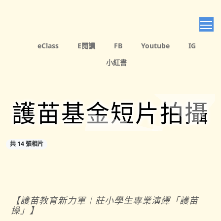
T
eClass
E閱讀
FB
Youtube
IG
小紅書
護苗基金短片拍攝
共 14 張相片
【護苗教育新力軍｜莊小學生專業演繹「護苗
操」】