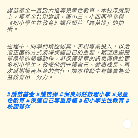
護苗基金一直致力推廣兒童性教育。本校深感榮
幸，獲基金特別邀請，讓小三、小四同學參與
《初小學生性教育》課程短片「護苗操」的拍
攝。
過程中，同學們積極認真，表現專業投入，以活
潑正面的方式演繹保護自己的重要。期望透過簡
單易學的體操動作，將保護兒童的訊息傳遞給更
多初小學生，教懂他們守護自己、健康成長。再
次感謝護苗基金的信任，讓本校師生有機會為公
益教育出一分力。
#
護苗基金
#
護苗操
#
保良局莊啟程小學
#
兒童
性教育
#
保護自己尊重身體
#
初小學生性教育
#
校園夥伴