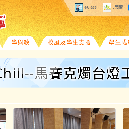
eClass
E閱讀
學與教
校風及學生支援
學生成
hill--馬賽克燭台