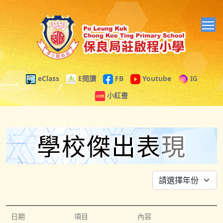
T
eClass
E閱讀
FB
Youtube
IG
小紅書
學校傑出表現
日期
項目
內容