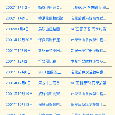
2002年1月12日
動感沙田網頁設計比賽
我校6C班 李柏朗 同學於動感沙田網頁設計比賽中，擊敗沙田專業教育學院、中文大學、沙田官立中學、林漢光中學及聖公會小學，勇奪 公開組冠軍！
2002年1月9日
香港校際舞蹈節
我校於香港校際舞蹈節中，獲得優等獎及編舞獎，這次參加同學包括： 5A 廖慧儀 5B 羅嘉意 5B 楊幸芳 5C 蘇嘉寶 6A 陳穎瑜 6A 盧嘉詠 6C 黃永成 6C 馬卓熙 6C 李永銘 6C 秦秉剛 6C 姚思圓 6C 陳雅詩 6C 潘穎詩 6C 香佩珠 6C 陳婉筠 6C 黃家蔚 6C 李倩霈 6D 林卓瑜 6D 林曉芝 6D 鄭綺雯
2002年1月4日
馬鞍山鐵路圍板設計比賽
6C班 鄭子君 同學於馬鞍山鐵路圍板設計比賽獲得小學組安慰獎。
2001年12月20日
保良局聯校運動會
此榮譽由多位學生獲得: 包括 六年級生 男子100米 冠軍 6A 彭冠傑 季軍 6A 梁偉基 男子200米 冠軍 6B 古偉傑 男子跳遠 季軍 6C 秦秉剛 男子接力 6A 彭冠傑 6A 梁偉基 6C 陳建文 6B 古偉傑 6C 馬卓熙 6D 黃冠彪 女子100米 冠軍 6D 陳詩樂 亞軍 6D 林卓瑜 季軍 6C 香佩珠 女子跳遠 亞軍 6D 余彩瑜 女子壘球 季軍 6D 容可欣 女子接力 季軍 6D 陳詩樂 6D 鄭綺雯 6D 林卓瑜 6C 香佩珠 6C 梅慧敏 6C 范麗盈 五年級生 女子200米 冠軍 5B 羅嘉意 女子跳遠 冠軍 5A 潘藹怡 女子接力 季軍 5A 廖慧儀 5A 潘藹怡 5B 羅嘉意 5B 余盈盈 5B 趙笑楣 5C 蘇嘉寶 四年級生 男子木球 冠軍 4C 邢培杰 女子60米 冠軍 4C 金麗虹 女子跳遠 亞軍 4B 黃曼慶 女子100米 季軍 4C 曾美鳳 女子接力 4C 金麗虹 4C 曾美鳳 4C 魏艷華 4B 黃曼慶 4B 梁倩瑩 4D 吳凱琪
2001年12月9日
新紀元童軍田徑錦標賽
新紀元童軍田徑錦標賽中，我校4C班 魏艷華同學獲得女子60米冠軍，而5B班 羅嘉意 同學則奪得女子100米亞軍
2001年12月2日
管樂團比賽
本校管樂隊於康樂及文化事務署主辦的管樂團比賽中，獲得季軍殊榮。
2001年12月0日
2001國際義工年─愛是無疆界
我校於這次活動中獲得兩個獎項，包括: 二等獎 3C 葉奇遵(香港賽) 三等獎 3D 葉偉樑(香港賽) 3D 葉偉樑(世界賽) 6C 李?朗(香港賽)
2001年12月0日
第五十三屆香港學校朗誦節
4D班 陳彥琦 同學於第五十三屆香港學校朗誦節獲得詩歌獨誦亞軍。
2001年10月19日
旅行攝影比賽
此榮譽由多位學生獲得: 包括 冠軍 6B 古偉傑 亞軍 5C 陳詠霜 季軍 5B 龍子傑 優異 2B 賀天璇
2001年10月18日
保良局聖誕咭設計比賽
保良局聖誕咭設計比賽中，我校6C 容可欣 同學榮獲小學組冠軍。