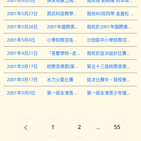
2001年6月0日
保良局廣泛閱讀計劃
我校班 劉綺珊 同學榮獲「全校閱讀最多」獎項。
2001年5月27日
資訊科技教學新天地2001之環保多媒體互動遊戲設計比賽
我校6D班同學 金曼虹 及 蔡詩欣，獲得這次環保多媒體互動遊戲設計比賽小學組季軍。
2001年5月26日
2001年國際奧林匹克機器人運動會
我校於2001年國際奧林匹克機器人運動會中，奪得了驕人成績，而這次活動所得的獎項包括： 全場總冠軍 6D 周煒然 6D 蕭卓榮 6D 郭哲偉 6D 林錦榮 6D 歐陽健聰 機器人射球分組冠軍 6D 周煒然 6D 蕭卓榮 6D 郭哲偉 6D 林錦榮 6D 歐陽健聰
2001年5月4日
小學校際羽毛球錦標賽(沙田區)
沙田區中小學校際羽毛球錦標賽中，我校共得四個獎項，包括： 小學組男單 冠軍 6D 陳景熙 小學組女單 優異 5C 黃家蔚(第八名) 小學組男團 優異 5C 鄧浩權 6D 陳景熙 6D 歐陽健聰 6D 朱文皓 6D 何浩霖 小學組女團 優異 3A 曾美鳳 5C 黃家蔚 5C 陳靜瑩 5D 林曉芝 6D 李曉蘭
2001年4月21日
「吾繫學校─走進廿一世紀學習環境」「吾繫班房」設計比賽
我校於這次設計比賽中，勇獲小學組全港冠軍，參與同學包括： 6A 林偉謙 6A 麥啟恆 6A 杜淦明 6A 王智傑 6A 王芳毅
2001年3月17日
校際音樂節(第五十三屆)
第五十三屆校際音樂節中我校同學獲得多個獎項，包括： 四級鋼琴 亞軍 5C 陳雅詩 直笛合奏 季軍 6D 蔡詩欣 6D 邱曉筠 長笛合奏 季軍 6D 蔡詩欣 6D 邱曉筠 6D 孔璐華 直笛獨奏(under 12) 亞軍 6D 賴倩瑩 直笛獨奏(under 10) 亞軍 5A 林詠怡
2001年3月17日
水力火箭比賽
這次比賽中，我校勇奪小學組冠軍，參與的同學包括： 6A 麥勝球 6D 朱文皓 6D 鄭殷傑 6D 蕭卓榮 6D 周煒然 6D 李曉蘭 6D 梁縱字
2001年3月0日
第一屆全港青少年環境科學創作比賽
第一屆全港青少年環境科學創作比賽中，我校榮獲優秀組織獎，參加同學分別是： 6A 陳嘉欣 6A 陳倩儀 6A 尹學文 6A 黃苡思 6C 王子淇 6C 曾佩怡 6C 黃倩怡 6C 鄧詠詩 6C 蘇婉婷 6C 連永佳 6D 羅嘉敏 6D 吳梓君 6D 邱曉筠 6D 蔡詩欣 6D 吳婉華 6D 黃藹平 6D 陳香疑 6D 余炳豐 6D 何嗚真
1
2
55
...