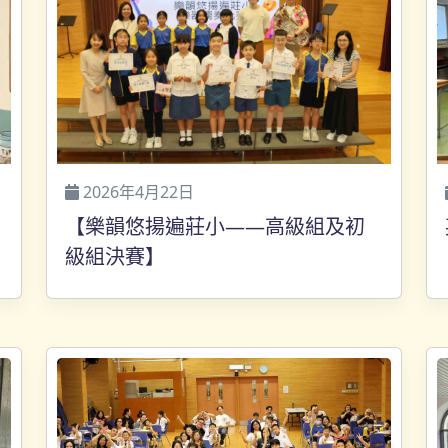
2026年4月22日
【樂韻悠揚遍莊小——高級組及初
級組決賽】