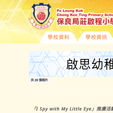
學校資料
學校資訊
啟思幼稚園 
共 28 張相片
「
I Spy with My Little Eye
」推廣活