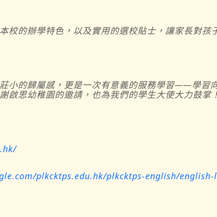
本校的辦學特色，以及實用的選校貼士，讓家長對孩
莊小的歸屬感，更是一次有意義的服務學習——學習
謝啟思幼稚園的邀請，也為我們的學生大使大力鼓掌！
.hk/
oogle.com/plkcktps.edu.hk/plkcktps-english/englis