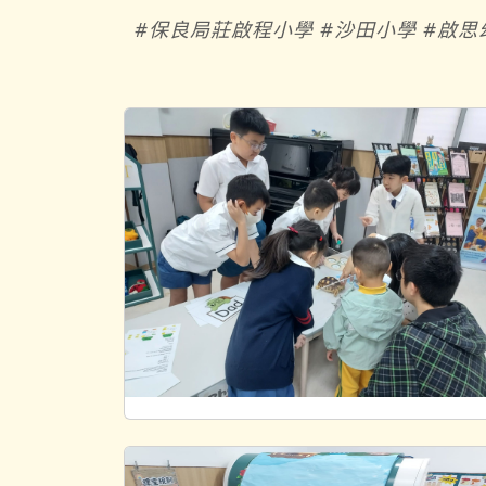
#保良局莊啟程小學 #沙田小學 #啟思幼稚園