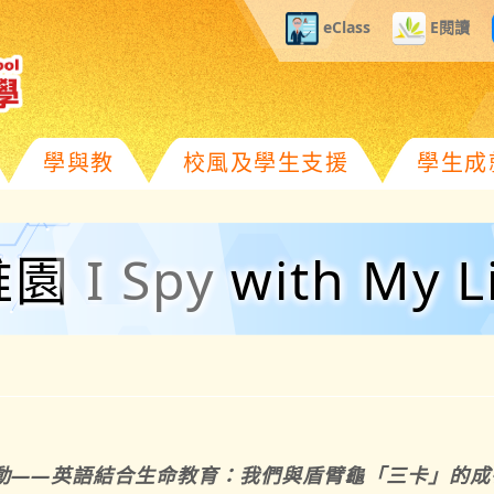
eClass
E閱讀
學與教
校風及學生支援
學生成
I Spy with My Lit
動——英語結合生命教育：我們與盾臂龜「三卡」的成