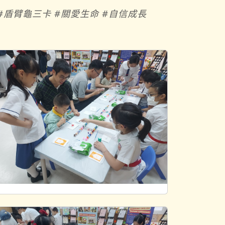
教育 #盾臂龜三卡 #關愛生命 #自信成長