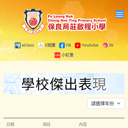
T
eClass
E閱讀
FB
Youtube
IG
小紅書
學校傑出表現
日期
項目
內容