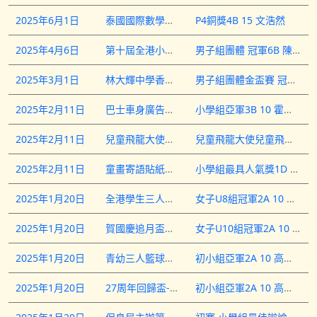
2025年6月1日
泰國國際數學競賽初賽 2024 - 2025(香港賽區)
P4銅獎4B 15 文浩然
2025年4月6日
第十屆全港小學區際乒乓球比賽2024-2025
男子組團體 冠軍6B 陳暐喬
2025年3月1日
林大輝中學香港小學乒乓球邀請賽 2025
男子組團體金盃賽 冠軍5A 劉子駿5B 梁承熙5B 沈帅臣5D 陳鉦嵐6B 陳暐喬女子組團體銀碟賽 季軍4B 萬庭希4B 藍湋鈊5B 方樂涵5B 施芊妤
2025年2月11日
巴士車身廣告設計比賽
小學組亞軍3B 10 霍易思&nbsp;小學組優異獎3B 6 張懷瑾3B 7 張懷蔚3B 16 黎芷呈3B 22 彭乙晴3B 25 童煒晴3B 27 楊肇廷4B 1 陳建霖5B 13 劉芷宜
2025年2月11日
兒童飛龍大使選舉2024
兒童飛龍大使兒童飛龍大使6A 21 徐懿
2025年2月11日
童畫寄語貼紙設計大賽
小學組最具人氣獎1D 22 黃栩澄
2025年1月20日
全港學生三人籃球賽2024
女子U8組冠軍2A 10 高梓翹
2025年1月20日
賀國慶追月盃三人籃球賽2024
女子U10組冠軍2A 10 高梓翹
2025年1月20日
青幼三人籃球挑戰賽2024
初小組亞軍2A 10 高梓翹
2025年1月20日
27周年回歸盃-三人籃球挑戰賽
初小組亞軍2A 10 高梓翹