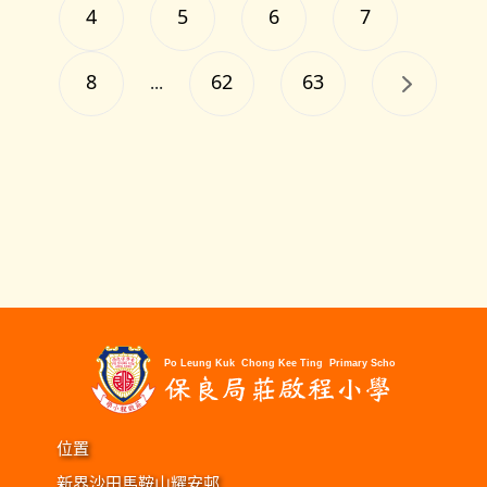
4
5
6
7
8
62
63
...
位置
新界沙田馬鞍山耀安邨